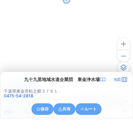
九十九里地域水道企業団 東金浄水場
地図
アプリで見る
千葉県東金市松之郷３７６１
0475-54-2818
© ONE COMPATH © GeoTechnologies Inc.
保存
共有
ルート
千葉県東金市松之郷