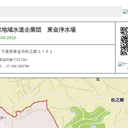
里地域水道企業団 東金浄水場
-54-2818
805 千葉県東金市松之郷３７６１
直線距離で3170m
27 296 393*88