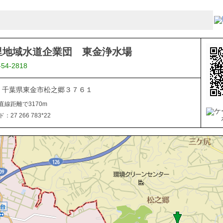
里地域水道企業団 東金浄水場
-54-2818
805 千葉県東金市松之郷３７６１
直線距離で3170m
27 266 783*22