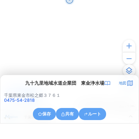
九十九里地域水道企業団 東金浄水場
地図
アプリで見る
千葉県東金市松之郷３７６１
0475-54-2818
© ONE COMPATH © GeoTechnologies Inc.
保存
共有
ルート
千葉県東金市油井