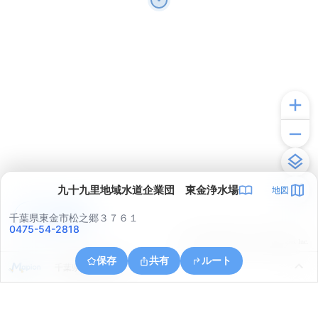
九十九里地域水道企業団 東金浄水場
地図
アプリで見る
千葉県東金市松之郷３７６１
0475-54-2818
© ONE COMPATH © GeoTechnologies Inc.
保存
共有
ルート
千葉県東金市道庭