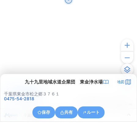
九十九里地域水道企業団 東金浄水場
地図
アプリで見る
千葉県東金市松之郷３７６１
0475-54-2818
© ONE COMPATH © GeoTechnologies Inc.
保存
共有
ルート
千葉県東金市滝