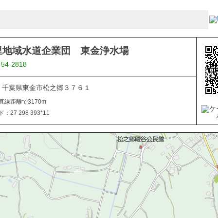
里地域水道企業団 東金浄水場
-54-2818
805 千葉県東金市松之郷３７６１
直線距離で3170m
27 298 393*11