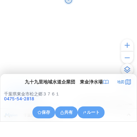
九十九里地域水道企業団 東金浄水場
地図
アプリで見る
千葉県東金市松之郷３７６１
0475-54-2818
© ONE COMPATH © GeoTechnologies Inc.
保存
共有
ルート
千葉県東金市松之郷