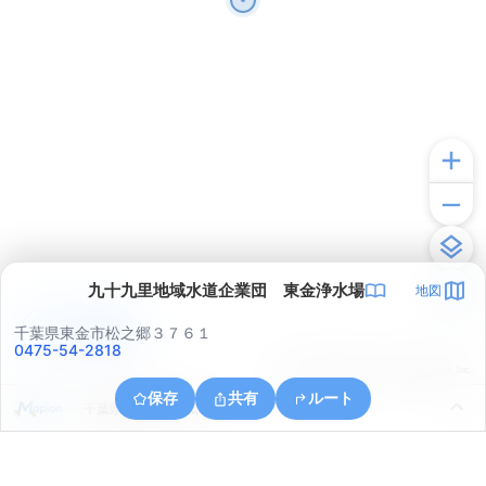
九十九里地域水道企業団 東金浄水場
地図
アプリで見る
千葉県東金市松之郷３７６１
0475-54-2818
© ONE COMPATH © GeoTechnologies Inc.
保存
共有
ルート
千葉県東金市松之郷