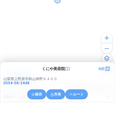
くにや美容院
地図
アプリで見る
山梨県上野原市秋山神野６４００
0554-56-2448
© ONE COMPATH © GeoTechnologies Inc.
保存
共有
ルート
山梨県上野原市秋山