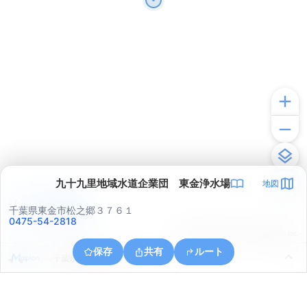
九十九里地域水道企業団 東金浄水場
地図
アプリで見る
千葉県東金市松之郷３７６１
0475-54-2818
© ONE COMPATH © GeoTechnologies Inc.
保存
共有
ルート
千葉県東金市油井