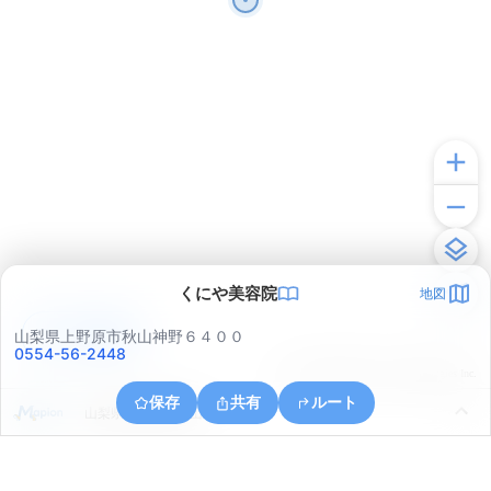
くにや美容院
地図
アプリで見る
山梨県上野原市秋山神野６４００
0554-56-2448
© ONE COMPATH © GeoTechnologies Inc.
保存
共有
ルート
山梨県上野原市秋山