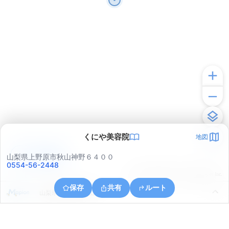
くにや美容院
地図
アプリで見る
山梨県上野原市秋山神野６４００
0554-56-2448
© ONE COMPATH © GeoTechnologies Inc.
保存
共有
ルート
山梨県上野原市秋山