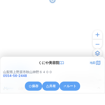
くにや美容院
地図
アプリで見る
山梨県上野原市秋山神野６４００
0554-56-2448
© ONE COMPATH © GeoTechnologies Inc.
保存
共有
ルート
山梨県上野原市秋山