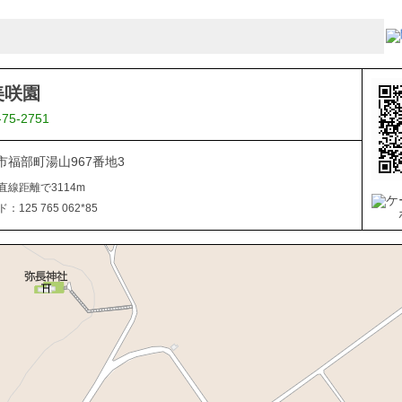
美咲園
-75-2751
市福部町湯山967番地3
直線距離で3114m
125 765 062*85