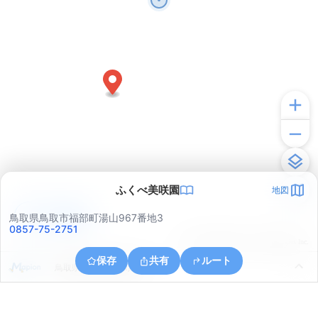
ふくべ美咲園
地図
アプリで見る
鳥取県鳥取市福部町湯山967番地3
0857-75-2751
© ONE COMPATH © GeoTechnologies Inc.
保存
共有
ルート
鳥取県鳥取市福部町湯山