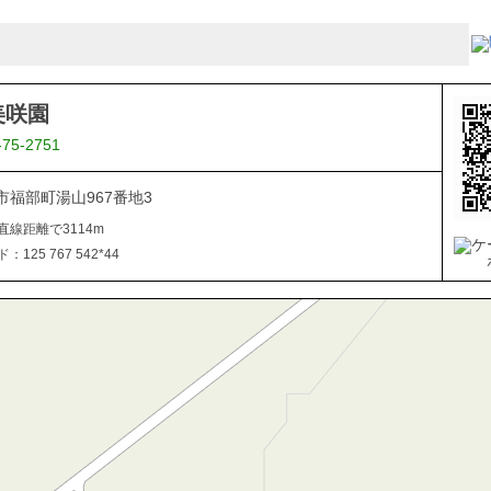
美咲園
-75-2751
市福部町湯山967番地3
直線距離で3114m
125 767 542*44