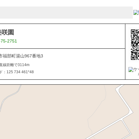
美咲園
-75-2751
市福部町湯山967番地3
直線距離で3114m
125 734 461*48