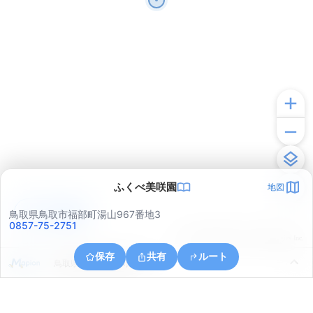
ふくべ美咲園
地図
アプリで見る
鳥取県鳥取市福部町湯山967番地3
0857-75-2751
© ONE COMPATH © GeoTechnologies Inc.
保存
共有
ルート
鳥取県鳥取市福部町湯山