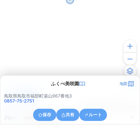
ふくべ美咲園
地図
アプリで見る
鳥取県鳥取市福部町湯山967番地3
0857-75-2751
© ONE COMPATH © GeoTechnologies Inc.
保存
共有
ルート
鳥取県鳥取市福部町湯山