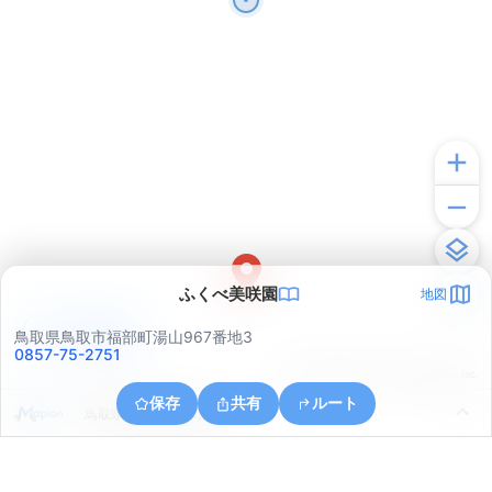
ふくべ美咲園
地図
アプリで見る
鳥取県鳥取市福部町湯山967番地3
0857-75-2751
© ONE COMPATH © GeoTechnologies Inc.
保存
共有
ルート
鳥取県鳥取市福部町湯山