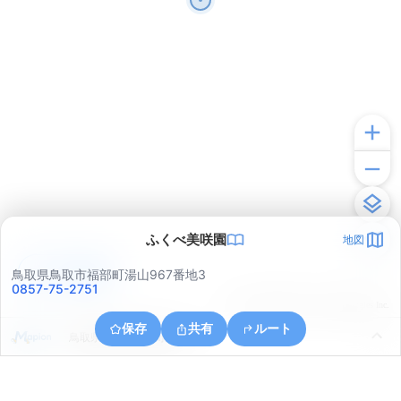
ふくべ美咲園
地図
アプリで見る
鳥取県鳥取市福部町湯山967番地3
0857-75-2751
© ONE COMPATH © GeoTechnologies Inc.
保存
共有
ルート
鳥取県鳥取市福部町湯山