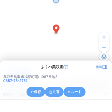
ふくべ美咲園
地図
アプリで見る
鳥取県鳥取市福部町湯山967番地3
0857-75-2751
© ONE COMPATH © GeoTechnologies Inc.
保存
共有
ルート
鳥取県鳥取市福部町湯山