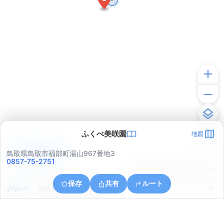
ふくべ美咲園
地図
アプリで見る
鳥取県鳥取市福部町湯山967番地3
0857-75-2751
© ONE COMPATH © GeoTechnologies Inc.
保存
共有
ルート
鳥取県鳥取市福部町湯山