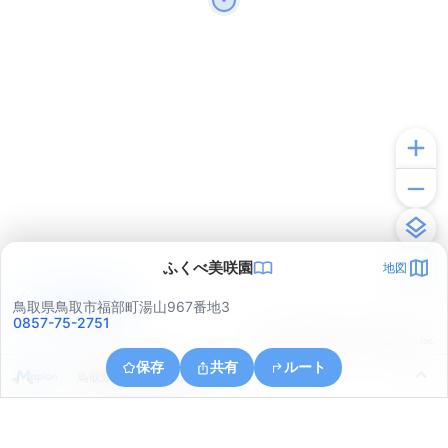
ふくべ美咲園
地図
アプリで見る
鳥取県鳥取市福部町湯山967番地3
0857-75-2751
© ONE COMPATH © GeoTechnologies Inc.
保存
共有
ルート
鳥取県鳥取市福部町湯山