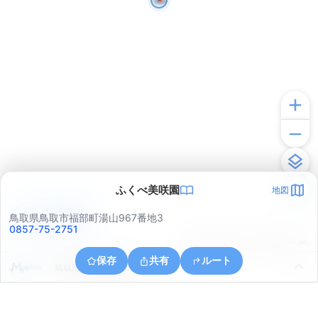
ふくべ美咲園
地図
アプリで見る
鳥取県鳥取市福部町湯山967番地3
0857-75-2751
© ONE COMPATH © GeoTechnologies Inc.
保存
共有
ルート
鳥取県鳥取市福部町湯山