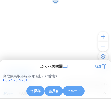
ふくべ美咲園
地図
アプリで見る
鳥取県鳥取市福部町湯山967番地3
0857-75-2751
© ONE COMPATH © GeoTechnologies Inc.
保存
共有
ルート
鳥取県鳥取市福部町湯山