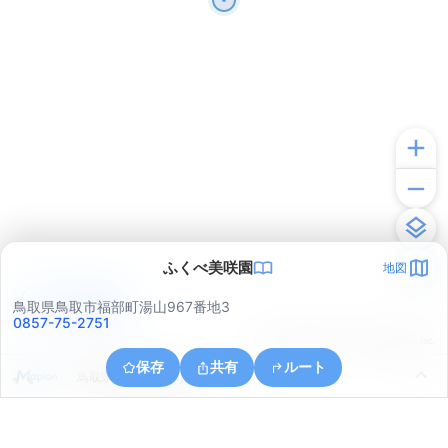
ふくべ美咲園
地図
アプリで見る
鳥取県鳥取市福部町湯山967番地3
0857-75-2751
© ONE COMPATH © GeoTechnologies Inc.
保存
共有
ルート
鳥取県鳥取市福部町湯山