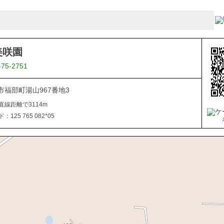
美咲園
-75-2751
市福部町湯山967番地3
直線距離で3114m
125 765 082*05