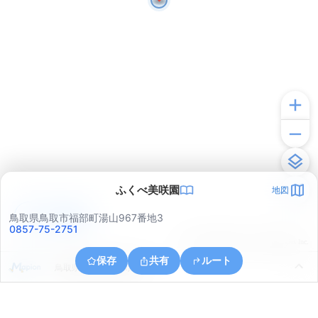
ふくべ美咲園
地図
アプリで見る
鳥取県鳥取市福部町湯山967番地3
0857-75-2751
© ONE COMPATH © GeoTechnologies Inc.
保存
共有
ルート
鳥取県鳥取市福部町湯山