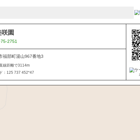
美咲園
-75-2751
市福部町湯山967番地3
直線距離で3114m
125 737 452*47