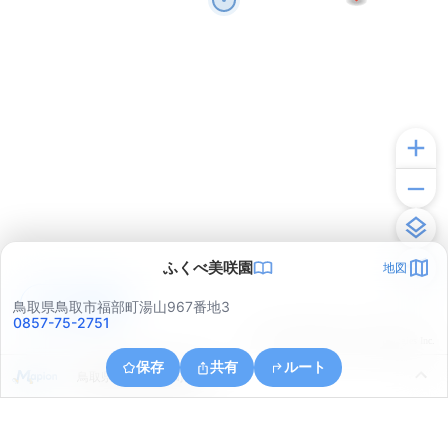
ふくべ美咲園
地図
アプリで見る
鳥取県鳥取市福部町湯山967番地3
0857-75-2751
© ONE COMPATH © GeoTechnologies Inc.
保存
共有
ルート
鳥取県鳥取市福部町湯山