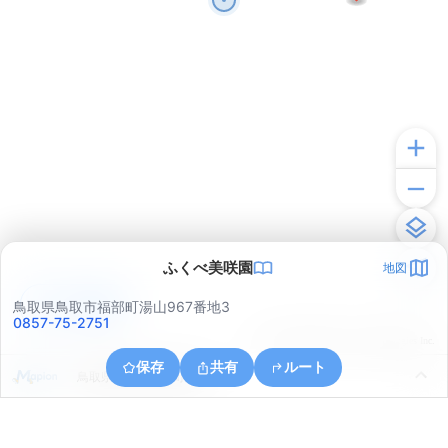
ふくべ美咲園
地図
アプリで見る
鳥取県鳥取市福部町湯山967番地3
0857-75-2751
© ONE COMPATH © GeoTechnologies Inc.
保存
共有
ルート
鳥取県鳥取市福部町湯山