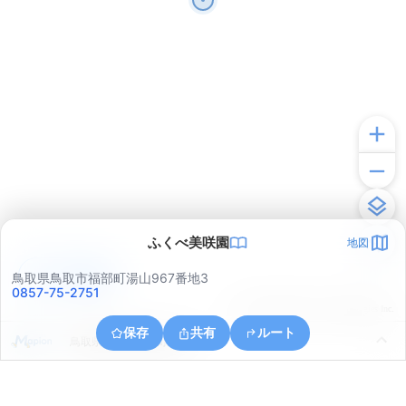
ふくべ美咲園
地図
アプリで見る
鳥取県鳥取市福部町湯山967番地3
0857-75-2751
© ONE COMPATH © GeoTechnologies Inc.
保存
共有
ルート
鳥取県鳥取市福部町湯山