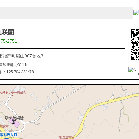
美咲園
-75-2751
市福部町湯山967番地3
直線距離で3114m
125 704 881*78