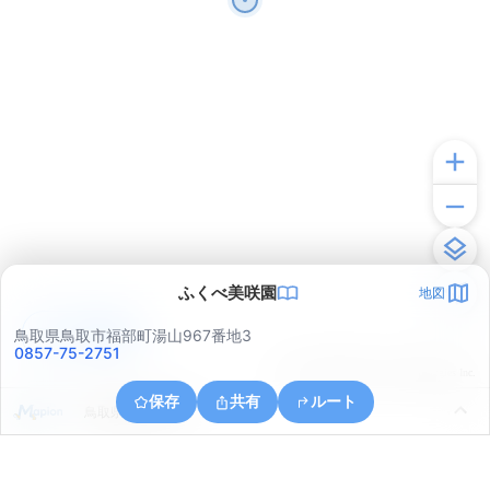
ふくべ美咲園
地図
アプリで見る
鳥取県鳥取市福部町湯山967番地3
0857-75-2751
© ONE COMPATH © GeoTechnologies Inc.
保存
共有
ルート
鳥取県鳥取市覚寺