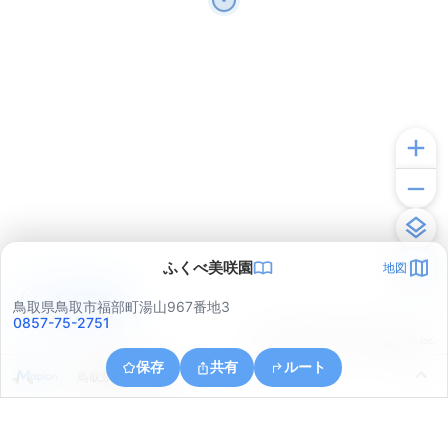
ふくべ美咲園
地図
アプリで見る
鳥取県鳥取市福部町湯山967番地3
0857-75-2751
© ONE COMPATH © GeoTechnologies Inc.
保存
共有
ルート
鳥取県鳥取市覚寺