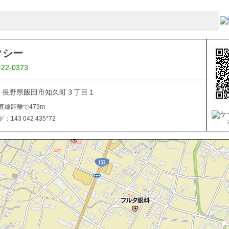
クシー
-22-0373
045 長野県飯田市知久町３丁目１
直線距離で479m
143 042 435*72