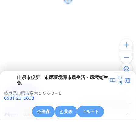
山県市役所 市民環境課市民生活・環境衛生
地
係
図
アプリで見る
岐阜県山県市高木１０００−１
0581-22-6828
© ONE COMPATH © GeoTechnologies Inc.
保存
共有
ルート
岐阜県山県市西深瀬