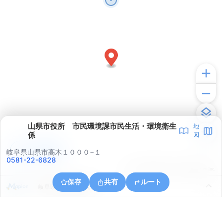
山県市役所 市民環境課市民生活・環境衛生
地
係
図
アプリで見る
岐阜県山県市高木１０００−１
0581-22-6828
© ONE COMPATH © GeoTechnologies Inc.
保存
共有
ルート
岐阜県山県市西深瀬