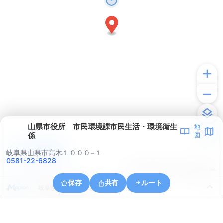
山県市役所 市民環境課市民生活・環境衛生
地
係
図
アプリで見る
岐阜県山県市高木１０００−１
0581-22-6828
© ONE COMPATH © GeoTechnologies Inc.
保存
共有
ルート
岐阜県山県市西深瀬