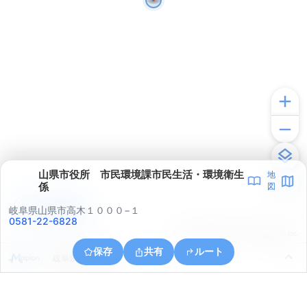
山県市役所 市民環境課市民生活・環境衛生
地
係
図
アプリで見る
岐阜県山県市高木１０００−１
0581-22-6828
© ONE COMPATH © GeoTechnologies Inc.
保存
共有
ルート
岐阜県山県市高木