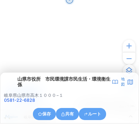
山県市役所 市民環境課市民生活・環境衛生
地
係
図
アプリで見る
岐阜県山県市高木１０００−１
0581-22-6828
© ONE COMPATH © GeoTechnologies Inc.
保存
共有
ルート
岐阜県山県市高木