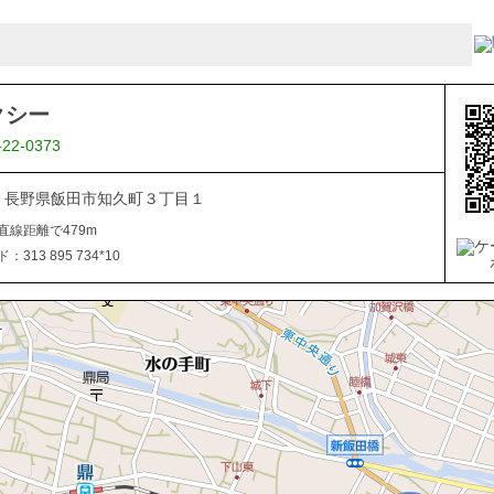
クシー
-22-0373
045 長野県飯田市知久町３丁目１
直線距離で479m
313 895 734*10