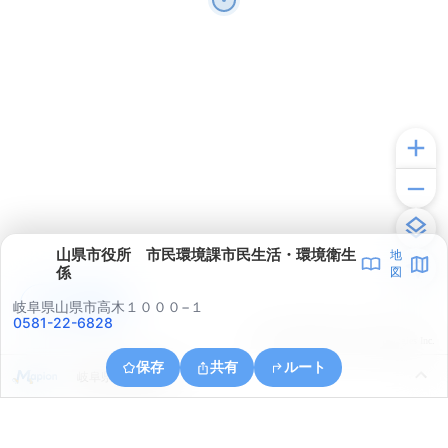
山県市役所 市民環境課市民生活・環境衛生
地
係
図
アプリで見る
岐阜県山県市高木１０００−１
0581-22-6828
© ONE COMPATH © GeoTechnologies Inc.
保存
共有
ルート
岐阜県山県市高富