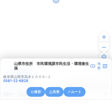
山県市役所 市民環境課市民生活・環境衛生
地
係
図
アプリで見る
岐阜県山県市高木１０００−１
0581-22-6828
© ONE COMPATH © GeoTechnologies Inc.
保存
共有
ルート
岐阜県山県市高富