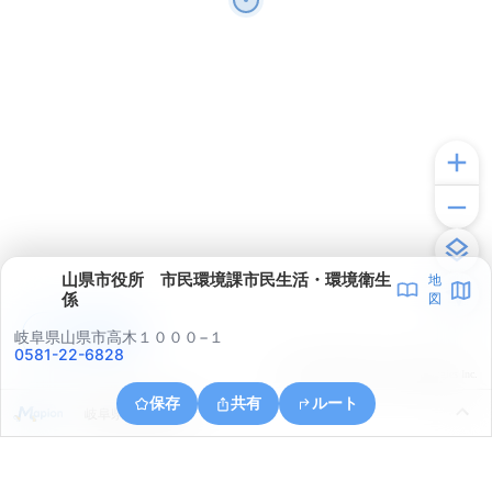
山県市役所 市民環境課市民生活・環境衛生
地
係
図
アプリで見る
岐阜県山県市高木１０００−１
0581-22-6828
© ONE COMPATH © GeoTechnologies Inc.
保存
共有
ルート
岐阜県山県市高富