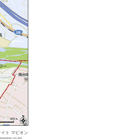
イト マピオン
mapion.co.jp/