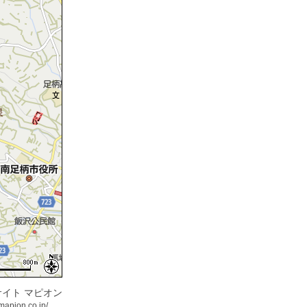
イト マピオン
mapion.co.jp/