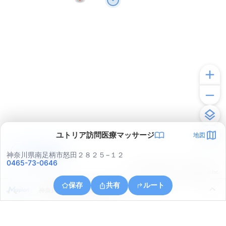
ユトリア訪問医療マッサージ
地図
アプリで見る
神奈川県南足柄市怒田２８２５−１２
0465-73-0646
© ONE COMPATH © GeoTechnologies Inc.
保存
共有
ルート
神奈川県足柄上郡開成町中之名